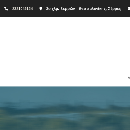
2321046124
3ο χλμ. Σερρών - Θεσσαλονίκης, Σέρρες
Α