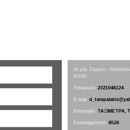
3ο χλμ. Σερρών - Θεσσαλον
62100
Τηλέφωνο:
2321046124
E-mail:
d_tampalakis@ya
Κατηγορία:
ΤΑΞΙΜΕΤΡΑ, 
Επισκεψιμότητα:
8526